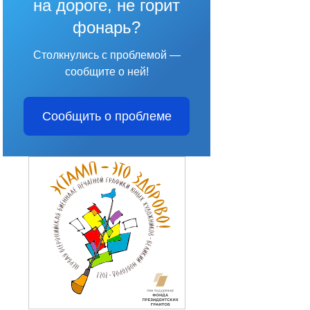
на дороге, не горит
фонарь?
Столкнулись с проблемой —
сообщите о ней!
Сообщить о проблеме