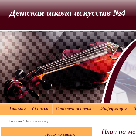
Детская школа искусств №4
Главная
О школе
Отделения школы
Информация
Главная
/ План на месяц
План на ме
Поиск по сайту: